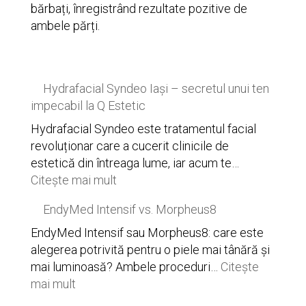
bărbați, înregistrând rezultate pozitive de
ambele părți.
Hydrafacial Syndeo Iași – secretul unui ten
impecabil la Q Estetic
Hydrafacial Syndeo este tratamentul facial
revoluționar care a cucerit clinicile de
estetică din întreaga lume, iar acum te…
:
Citește mai mult
Hydrafacial
EndyMed Intensif vs. Morpheus8
Syndeo
Iași
EndyMed Intensif sau Morpheus8: care este
–
alegerea potrivită pentru o piele mai tânără și
secretul
mai luminoasă? Ambele proceduri…
Citește
unui
:
mai mult
ten
EndyMed