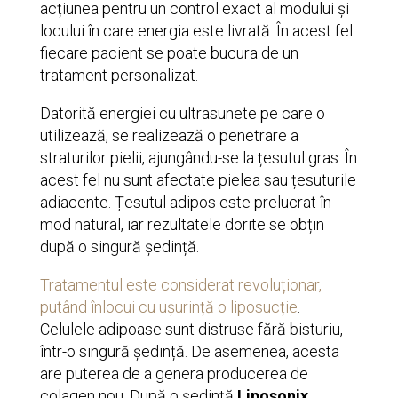
acțiunea pentru un control exact al modului și
locului în care energia este livrată. În acest fel
fiecare pacient se poate bucura de un
tratament personalizat.
Datorită energiei cu ultrasunete pe care o
utilizează, se realizează o penetrare a
straturilor pielii, ajungându-se la țesutul gras. În
acest fel nu sunt afectate pielea sau țesuturile
adiacente. Țesutul adipos este prelucrat în
mod natural, iar rezultatele dorite se obțin
după o singură ședință.
Tratamentul este considerat revoluționar,
putând înlocui cu ușurință o liposucție
.
Celulele adipoase sunt distruse fără bisturiu,
într-o singură ședință. De asemenea, acesta
are puterea de a genera producerea de
colagen nou. După o ședință
Liposonix
,