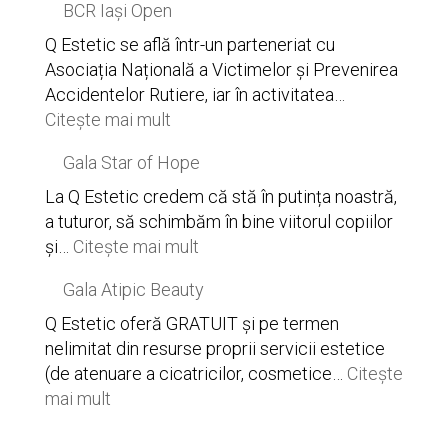
BCR Iași Open
impecabil
Intensif
la
vs.
Q Estetic se află într-un parteneriat cu
Q
Morpheus8
Asociația Națională a Victimelor și Prevenirea
Estetic
Accidentelor Rutiere, iar în activitatea…
:
Citește mai mult
BCR
Gala Star of Hope
Iași
Open
La Q Estetic credem că stă în putința noastră,
a tuturor, să schimbăm în bine viitorul copiilor
:
și…
Citește mai mult
Gala
Gala Atipic Beauty
Star
of
Q Estetic oferă GRATUIT și pe termen
Hope
nelimitat din resurse proprii servicii estetice
(de atenuare a cicatricilor, cosmetice…
Citește
:
mai mult
Gala
Atipic