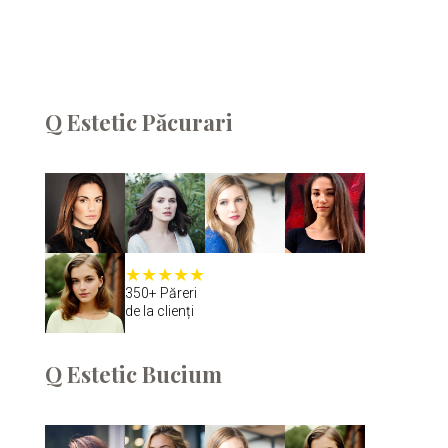
Beauty
Q Estetic Păcurari
350+ Păreri
de la clienți
Q Estetic Bucium