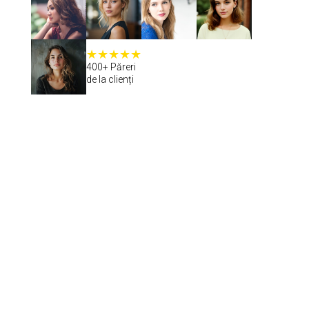
400+ Păreri
de la clienți