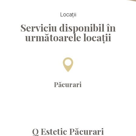
Locații
Serviciu disponibil în
următoarele locații

Păcurari
Q Estetic Păcurari