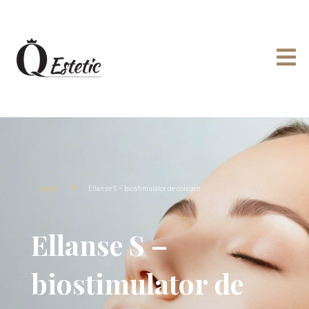

9
Acasă
Ellanse S – biostimulator de colagen
Ellanse S –
biostimulator de