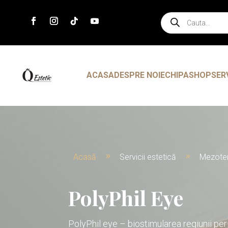
Products
search
ACASA
DESPRE NOI
ECHIPA
SHOP
SER
Acasă
Servicii estetică
Mezoter
9
9
PolyPhil Eye
PolyPhil eye – biostimularea regiunii per