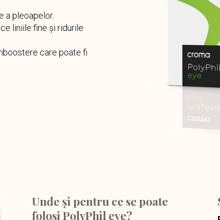
e a pleoapelor.
liniile fine și ridurile
inboostere care poate fi
Unde și pentru ce se poate
folosi PolyPhil eye?