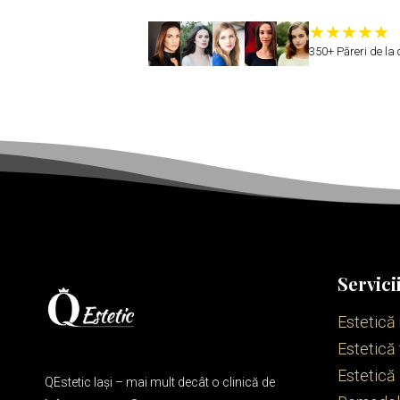
350+ Păreri de la c
Servici
Estetică
Estetică 
Estetică
QEstetic Iași – mai mult decât o clinică de