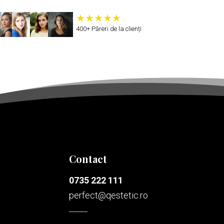
400+ Păreri de la clienți
Contact
0735 222 111
perfect@qestetic.ro