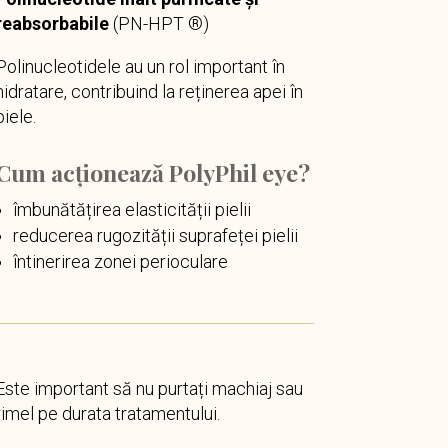
reabsorbabile
(PN-HPT ®)
Polinucleotidele au un rol important în
hidratare, contribuind la reținerea apei în
piele.
Cum acționează PolyPhil eye?
îmbunătățirea elasticității pielii
reducerea rugozității suprafeței pielii
întinerirea zonei perioculare
Este important să nu purtați machiaj sau
rimel pe durata tratamentului.