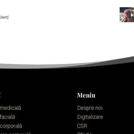
lienți
i
Meniu
 medicală
Despre noi
facială
Digitalizare
 corporală
CSR