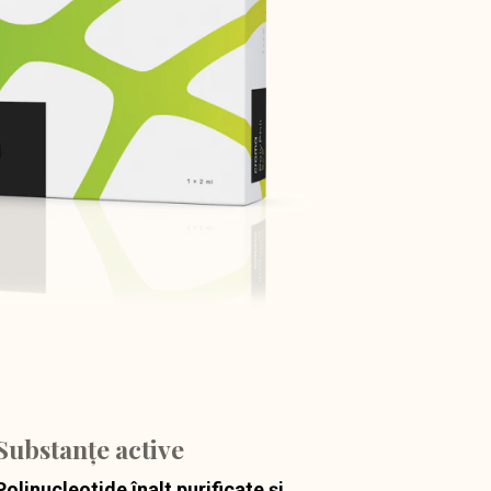
Substanțe active
Polinucleotide înalt purificate și