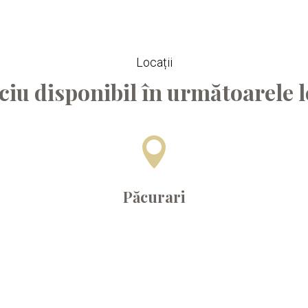
Locații
ciu disponibil în următoarele l

Păcurari