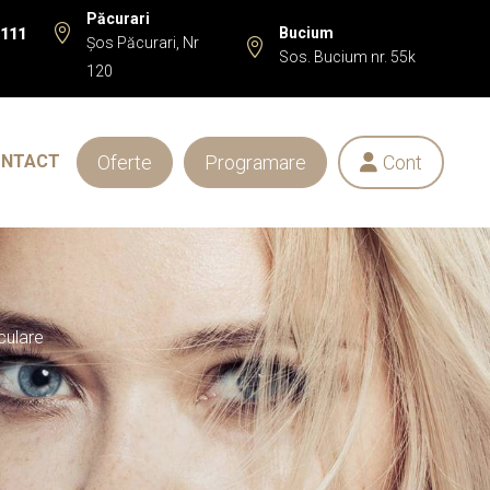
Păcurari

Bucium
 111
Șos Păcurari, Nr

Sos. Bucium nr. 55k
120
Oferte
Programare
Cont
ONTACT

culare