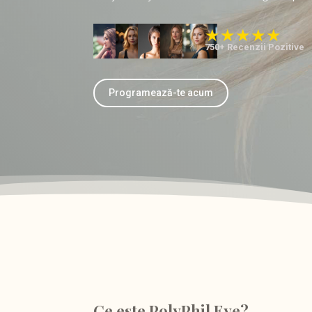
750+ Recenzii Pozitive
Programează-te acum
Ce este PolyPhil Eye?