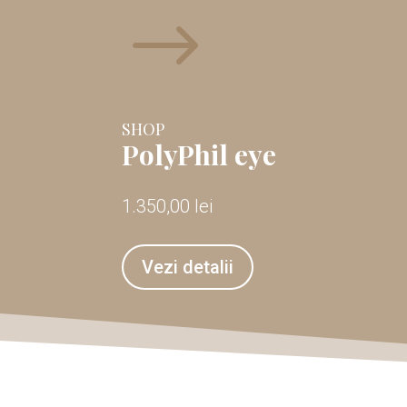
$
SHOP
PolyPhil eye
1.350,00
lei
Vezi detalii