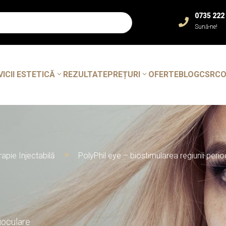
0735 222

Sună-ne!
VICII ESTETICĂ
REZULTATE
PREȚURI
OFERTE
BLOG
CSR
C
apie Injectabilă
PolyPhil eye – biostimularea regiunii perio
9
ioculare