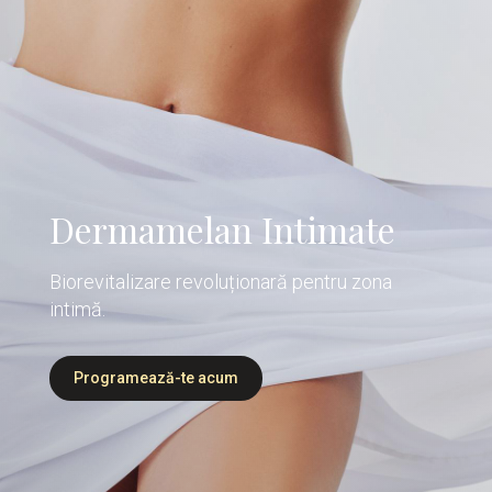
Dermamelan Intimate
Biorevitalizare revoluționară pentru zona
intimă
.
Programează-te acum