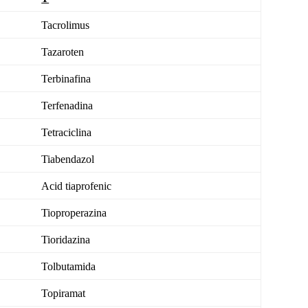
Tacrolimus
Tazaroten
Terbinafina
Terfenadina
Tetraciclina
Tiabendazol
Acid tiaprofenic
Tioproperazina
Tioridazina
Tolbutamida
Topiramat