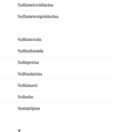
Sulfametoxidiazina
Sulfametoxipiridazina
Sulfamoxola
Sulfanilamida
Sulfaperina
Sulfasalazina
Sulfatiazol
Sulindac
Sumatriptan
T