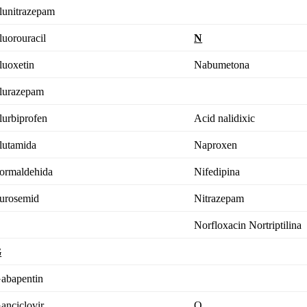
lunitrazepam
luorouracil
N
luoxetin
Nabumetona
lurazepam
lurbiprofen
Acid nalidixic
lutamida
Naproxen
ormaldehida
Nifedipina
urosemid
Nitrazepam
Norfloxacin
Nortriptilina
G
abapentin
anciclovir
O