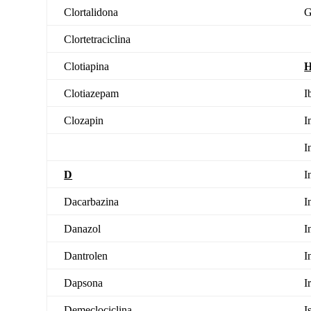
Clortalidona
G
Clortetraciclina
Clotiapina
Clotiazepam
I
Clozapin
I
I
D
I
Dacarbazina
I
Danazol
I
Dantrolen
I
Dapsona
I
Demeclociclina
I