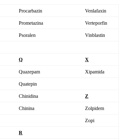
Procarbazin
Venlafaxin
Prometazina
Verteporfin
Psoralen
Vinblastin
Q
X
Quazepam
Xipamida
Quatepin
Chinidina
Z
Chinina
Zolpidem
Zopi
R