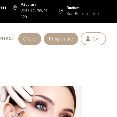
Păcurari

Bucium
 111
Șos Păcurari, Nr

Sos. Bucium nr. 55k
120
Oferte
Programare
Cont
ONTACT
