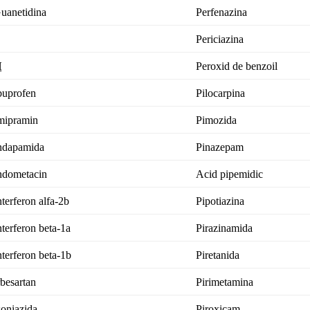
uanetidina
Perfenazina
Periciazina
H
Peroxid de benzoil
buprofen
Pilocarpina
mipramin
Pimozida
ndapamida
Pinazepam
ndometacin
Acid pipemidic
nterferon alfa-2b
Pipotiazina
nterferon beta-1a
Pirazinamida
nterferon beta-1b
Piretanida
rbesartan
Pirimetamina
soniazida
Piroxicam