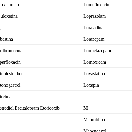
oxilamina
Lomefloxacin
uloxetina
Loprazolam
E
Loratadina
bastina
Lorazepam
rithromicina
Lormetazepam
parfloxacin
Lornoxicam
tinilestradiol
Lovastatina
tonogestrel
Loxapin
tretinat
stradiol
Escitalopram
Etoricoxib
M
Maprotilina
F
Mebendazol