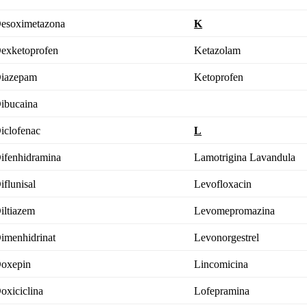
esoximetazona
K
exketoprofen
Ketazolam
iazepam
Ketoprofen
ibucaina
iclofenac
L
ifenhidramina
Lamotrigina
Lavandula
iflunisal
Levofloxacin
iltiazem
Levomepromazina
imenhidrinat
Levonorgestrel
oxepin
Lincomicina
oxiciclina
Lofepramina