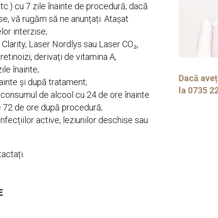
etc.) cu 7 zile înainte de procedură; dacă
e, vă rugăm să ne anunțați. Atașat
or interzise;
Clarity, Laser Nordlys sau Laser CO₂,
retinoizi, derivați de vitamina A,
ile înainte;
Dacă aveț
nainte și după tratament;
la 0735 2
i consumul de alcool cu 24 de ore înainte
le 72 de ore după procedură;
nfecțiilor active, leziunilor deschise sau
actați.
E