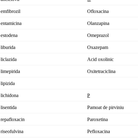
emfibrozil
Ofloxacina
entamicina
Olanzapina
estodena
Omeprazol
liburida
Oxazepam
liclazida
Acid oxolinic
limepirida
Oxitetraciclina
lipizida
lichidona
P
lisentida
Pamoat de pirviniu
repafloxacin
Paroxetina
riseofulvina
Pefloxacina