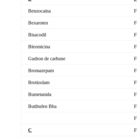
Benzocaina
F
Bexaroten
F
Bisacodil
F
Bleomicina
F
Gudron de carbune
F
Bromazepam
F
Brotizolam
F
Bumetanida
F
Butibufen
Bha
F
F
C
F