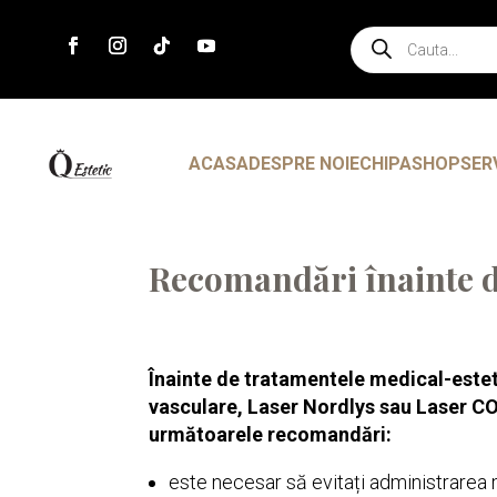
Products
search
ACASA
DESPRE NOI
ECHIPA
SHOP
SER
Recomandări înainte d
Înainte de tratamentele medical-estet
vasculare, Laser Nordlys sau Laser CO
următoarele recomandări:
este necesar să evitați administrare