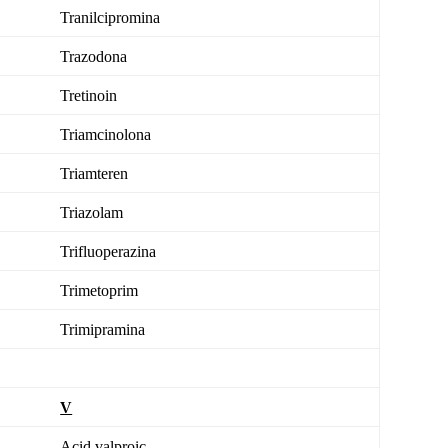
Tranilcipromina
Trazodona
Tretinoin
Triamcinolona
Triamteren
Triazolam
Trifluoperazina
Trimetoprim
Trimipramina
V
Acid valproic