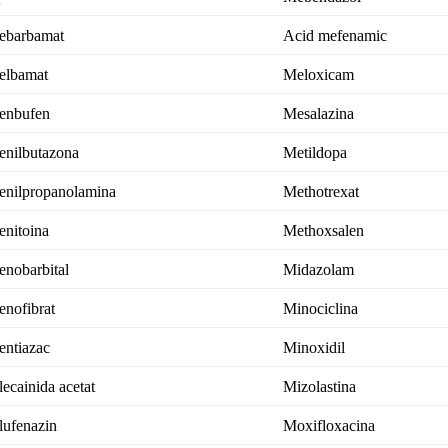
ebarbamat
Acid mefenamic
elbamat
Meloxicam
enbufen
Mesalazina
enilbutazona
Metildopa
enilpropanolamina
Methotrexat
enitoina
Methoxsalen
enobarbital
Midazolam
enofibrat
Minociclina
entiazac
Minoxidil
lecainida acetat
Mizolastina
lufenazin
Moxifloxacina