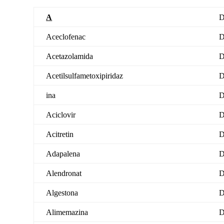
A
D
Aceclofenac
D
Acetazolamida
D
Acetilsulfametoxipiridaz
D
ina
D
Aciclovir
D
Acitretin
D
Adapalena
D
Alendronat
D
Algestona
D
Alimemazina
D