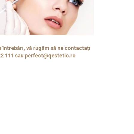
i întrebări, vă rugăm să ne contactați
22 111 sau
perfect@qestetic.ro