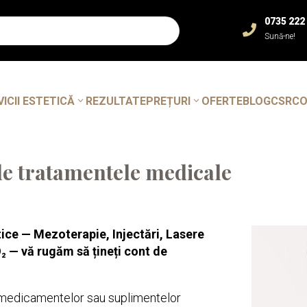
0735 222

Sună-ne!
VICII ESTETICĂ
REZULTATE
PREȚURI
OFERTE
BLOG
CSR
C
e tratamentele medicale
ice — Mezoterapie, Injectări, Lasere
₂ — vă rugăm să țineți cont de
a medicamentelor sau suplimentelor