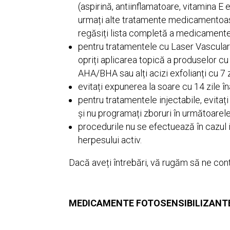
(aspirină, antiinflamatoare, vitamina E 
urmați alte tratamente medicamentoas
regăsiți lista completă a medicamentel
pentru tratamentele cu Laser Vascular 
opriți aplicarea topică a produselor cu 
AHA/BHA sau alți acizi exfolianți cu 7 z
evitați expunerea la soare cu 14 zile î
pentru tratamentele injectabile, evitaț
și nu programați zboruri în următoare
procedurile nu se efectuează în cazul i
herpesului activ.
Dacă aveți întrebări, vă rugăm să ne cont
MEDICAMENTE FOTOSENSIBILIZANT