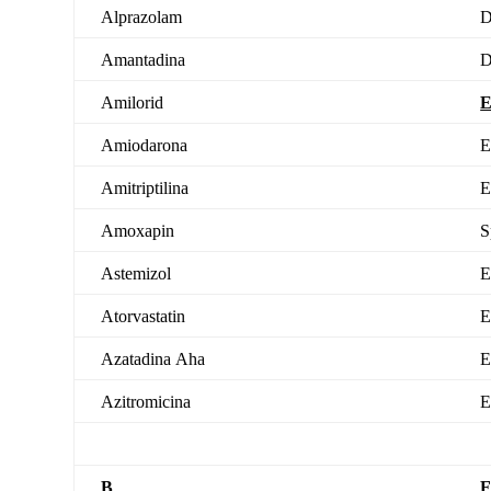
Alprazolam
D
Amantadina
D
Amilorid
Amiodarona
E
Amitriptilina
E
Amoxapin
S
Astemizol
E
Atorvastatin
E
Azatadina
Aha
E
Azitromicina
E
B