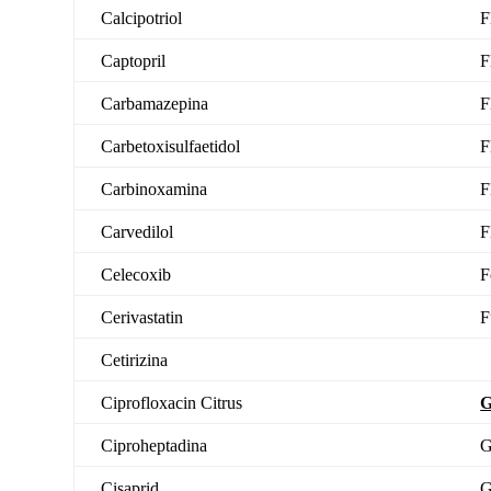
Calcipotriol
F
Captopril
F
Carbamazepina
F
Carbetoxisulfaetidol
F
Carbinoxamina
F
Carvedilol
F
Celecoxib
F
Cerivastatin
F
Cetirizina
Ciprofloxacin
Citrus
Ciproheptadina
G
Cisaprid
G