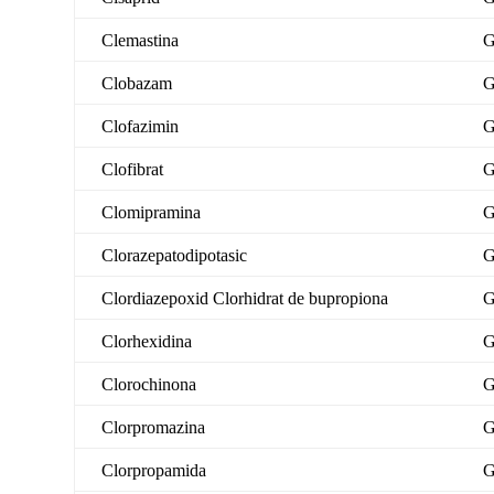
Clemastina
G
Clobazam
G
Clofazimin
G
Clofibrat
G
Clomipramina
G
Clorazepatodipotasic
G
Clordiazepoxid
Clorhidrat de
bupropiona
G
Clorhexidina
G
Clorochinona
G
Clorpromazina
G
Clorpropamida
G