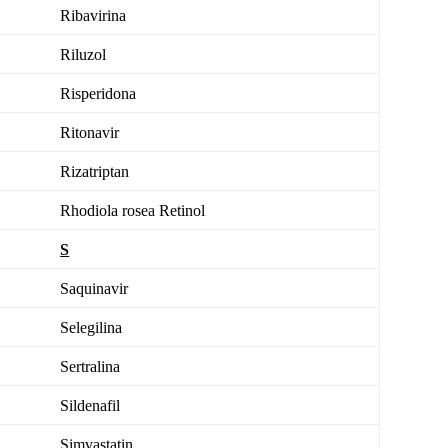
Ribavirina
Riluzol
Risperidona
Ritonavir
Rizatriptan
Rhodiola rosea
Retinol
S
Saquinavir
Selegilina
Sertralina
Sildenafil
Simvastatin