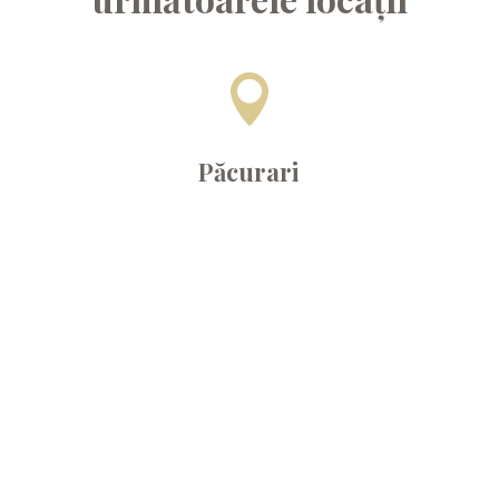

Păcurari