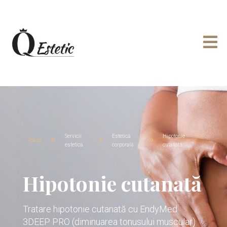

Servicii
Estetică
Hipotonie
9
9
9
Acasă
estetică
corporală
cutanată
Hipotonie cutanată
Tratare hipotonie cutanată cu EndyMed
3DEEP PRO (diminuarea tonusului muscular)