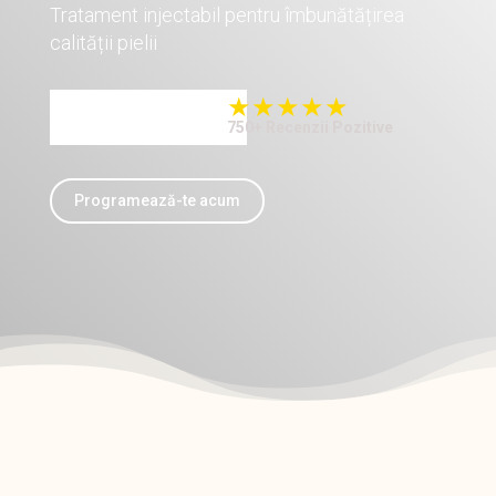
Tratament injectabil pentru îmbunătățirea
calității pielii
750+ Recenzii Pozitive
Programează-te acum