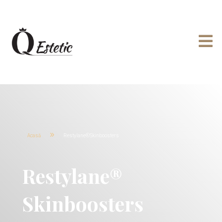

9
Acasă
Restylane®Skinboosters
Restylane®
Skinboosters