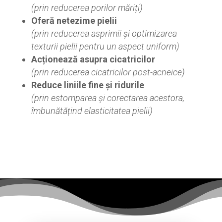
(prin reducerea porilor măriți)
Oferă netezime pielii
(prin reducerea asprimii și optimizarea
texturii pielii pentru un aspect uniform)
Acționează asupra cicatricilor
(prin reducerea cicatricilor post-acneice)
Reduce liniile fine și ridurile
(prin estomparea și corectarea acestora,
îmbunătățind elasticitatea pielii)