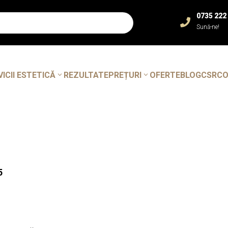
0735 222

Sună-ne!
VICII ESTETICĂ
REZULTATE
PREȚURI
OFERTE
BLOG
CSR
C
5