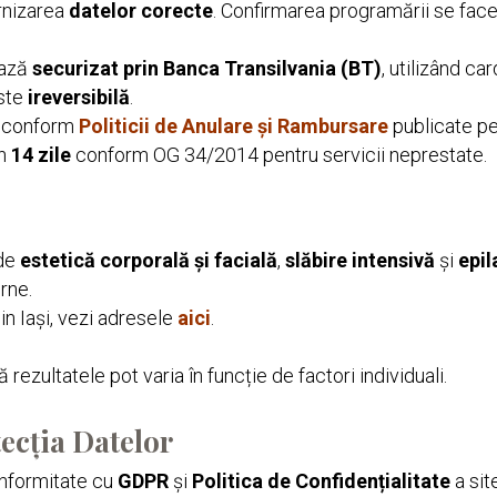
rnizarea
datelor corecte
. Confirmarea programării se fac
ează
securizat prin Banca Transilvania (BT)
, utilizând car
este
ireversibilă
.
ză conform
Politicii de Anulare și Rambursare
publicate p
în
14 zile
conform OG 34/2014 pentru servicii neprestate.
 de
estetică corporală și facială
,
slăbire intensivă
și
epil
rne.
din Iași, vezi adresele
aici
.
ă rezultatele pot varia în funcție de factori individuali.
tecția Datelor
onformitate cu
GDPR
și
Politica de Confidențialitate
a sit