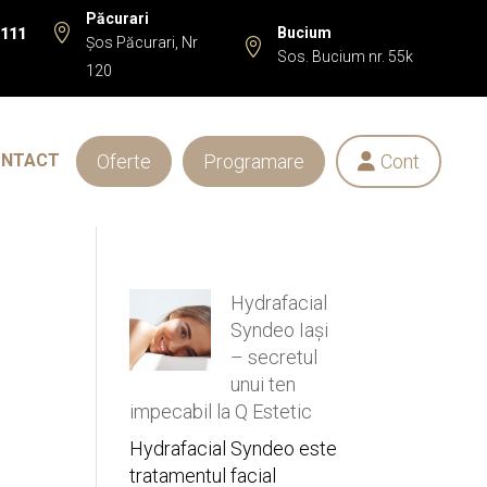
Păcurari

Bucium
 111
Șos Păcurari, Nr

Sos. Bucium nr. 55k
120
Oferte
Programare
Cont
ONTACT

Hydrafacial
Syndeo Iași
– secretul
unui ten
impecabil la Q Estetic
Hydrafacial Syndeo este
tratamentul facial