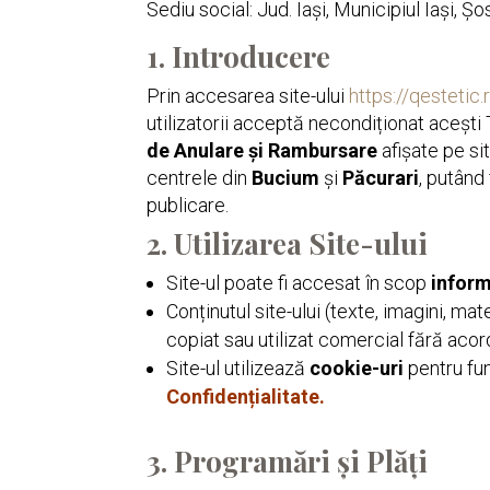
Sediu social: Jud. Iaşi, Municipiul Iaşi, 
1. Introducere
Prin accesarea site-ului
https://qestetic.
utilizatorii acceptă necondiționat acești 
de Anulare și Rambursare
afișate pe si
centrele din
Bucium
și
Păcurari
, putând
publicare.
2. Utilizarea Site-ului
Site-ul poate fi accesat în scop
inform
Conținutul site-ului (texte, imagini, mat
copiat sau utilizat comercial fără acor
Site-ul utilizează
cookie-uri
pentru fun
Confidențialitate
.
3. Programări și Plăți