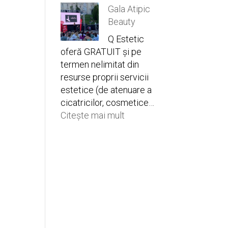
Gala Atipic
Star
Beauty
of
Hope
Q Estetic
oferă GRATUIT și pe
termen nelimitat din
resurse proprii servicii
estetice (de atenuare a
cicatricilor, cosmetice…
:
Citește mai mult
Gala
Atipic
Beauty