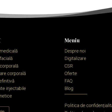
i
Meniu
 medicală
Despre noi
facială
Digitalizare
 corporală
CSR
re corporală
Oferte
efinitivă
FAQ
te injectabile
Blog
netice
Politica de confidențiali
in