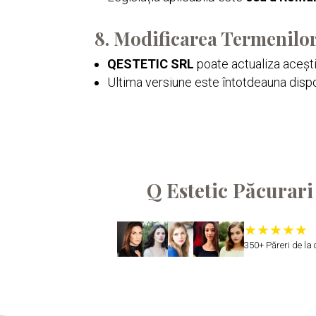
8. Modificarea Termenilor
QESTETIC SRL
poate actualiza acești 
Ultima versiune este întotdeauna dispo
Q Estetic Păcurari
350+ Păreri de la c