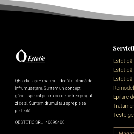
Servici
Estetică
Estetică 
Estetică
QEstetic Iași – mai mult decât o clinică de
Remodela
înfrumusețare. Suntem un concept
gândit special pentru cei ce ne trec pragul
Epilare d
zi de zi. Suntem drumul tău spre pielea
Tratamen
perfectă.
Teste ge
QESTETIC SRL | 40698400
Magaz