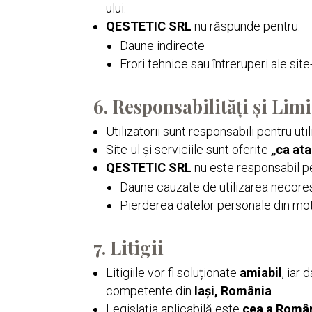
ului.
QESTETIC SRL
nu răspunde pentru:
Daune indirecte
Erori tehnice sau întreruperi ale site
6. Responsabilități și Lim
Utilizatorii sunt responsabili pentru util
Site-ul și serviciile sunt oferite
„ca ata
QESTETIC SRL
nu este responsabil p
Daune cauzate de utilizarea necores
Pierderea datelor personale din mo
7. Litigii
Litigiile vor fi soluționate
amiabil
, iar
competente din
Iași, România
.
Legislația aplicabilă este
cea a Român