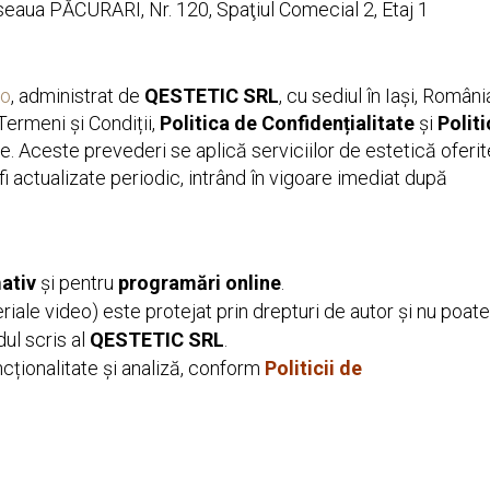
Şoseaua PĂCURARI, Nr. 120, Spaţiul Comecial 2, Etaj 1
ro
, administrat de
QESTETIC SRL
, cu sediul în Iași, Români
Termeni și Condiții,
Politica de Confidențialitate
și
Polit
te. Aceste prevederi se aplică serviciilor de estetică oferit
 fi actualizate periodic, intrând în vigoare imediat după
ativ
și pentru
programări online
.
eriale video) este protejat prin drepturi de autor și nu poate 
dul scris al
QESTETIC SRL
.
cționalitate și analiză, conform
Politicii de