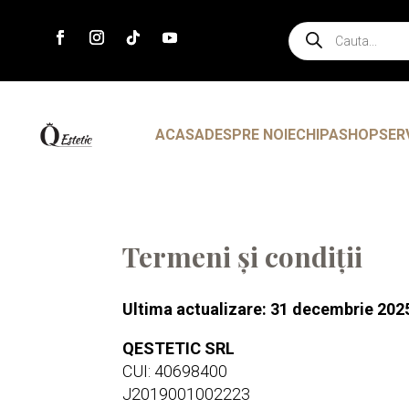
Products
search
ACASA
DESPRE NOI
ECHIPA
SHOP
SER
Termeni și condiții
Ultima actualizare: 31 decembrie 202
QESTETIC SRL
CUI: 40698400
J2019001002223