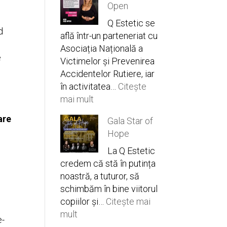
e
Open
vs.
Morpheus8
Q Estetic se
d
află într-un parteneriat cu
Asociația Națională a
e
Victimelor și Prevenirea
Accidentelor Rutiere, iar
în activitatea…
Citește
:
mai mult
BCR
are
Gala Star of
Iași
Hope
Open
La Q Estetic
credem că stă în putința
noastră, a tuturor, să
schimbăm în bine viitorul
copiilor și…
Citește mai
:
mult
e-
Gala