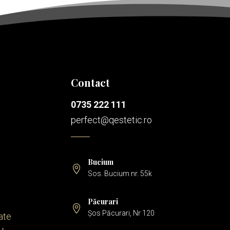
Contact
0735 222 111
perfect@qestetic.ro
Bucium

Sos. Bucium nr. 55k
Păcurari

Șos Păcurari, Nr 120
tate