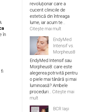
revoluționar care a
cucerit clinicile de
estetică din întreaga
a,
lume, iar acum te…
ica
:
Citește mai mult
e în
Hydrafacial
EndyMed
Syndeo
Intensif vs.
Iași
Morpheus8
–
secretul
EndyMed Intensif sau
unui
Morpheus8: care este
fi
ten
alegerea potrivită pentru
impecabil
o piele mai tânără și mai
la
luminoasă? Ambele
Q
proceduri…
Citește mai
Estetic
:
mult
EndyMed
BCR Iași
Intensif