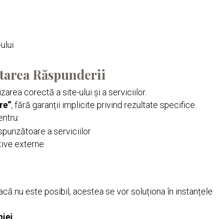
-ului
itarea Răspunderii
izarea corectă a site-ului și a serviciilor.
re”
, fără garanții implicite privind rezultate specifice.
entru:
punzătoare a serviciilor
tive externe
 dacă nu este posibil, acestea se vor soluționa în instanțele
iei
.