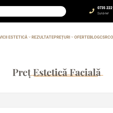
0735 222

Sună-ne!
VICII ESTETICĂ
REZULTATE
PREȚURI
OFERTE
BLOG
CSR
C
Preț
Estetică Facială