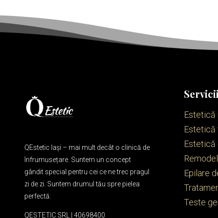
Servici
Estetică
Estetică 
Estetică
QEstetic Iași – mai mult decât o clinică de
Remodela
înfrumusețare. Suntem un concept
gândit special pentru cei ce ne trec pragul
Epilare d
zi de zi. Suntem drumul tău spre pielea
Tratamen
perfectă.
Teste ge
QESTETIC SRL | 40698400