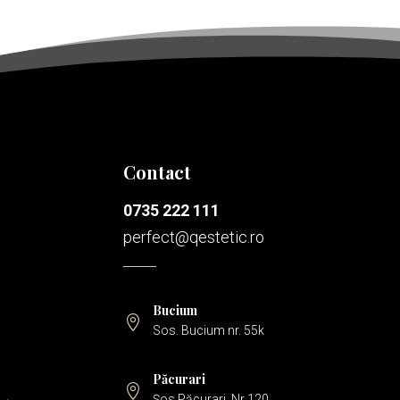
Contact
0735 222 111
perfect@qestetic.ro
Bucium

Sos. Bucium nr. 55k
Păcurari

Șos Păcurari, Nr 120