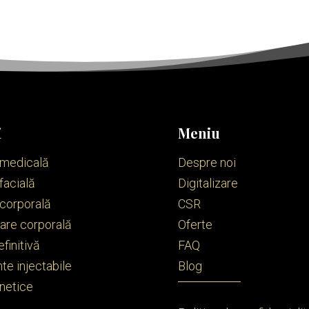
i
Meniu
 medicală
Despre noi
facială
Digitalizare
 corporală
CSR
re corporală
Oferte
efinitivă
FAQ
te injectabile
Blog
netice