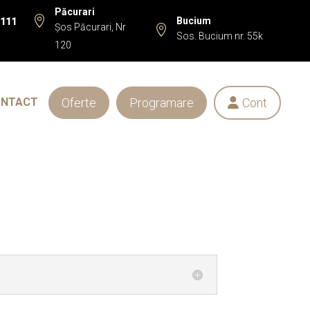
Păcurari

Bucium
 111
Șos Păcurari, Nr

Sos. Bucium nr. 55k
120
Oferte
Programare
Cont
ONTACT
