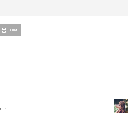
Print
lienți