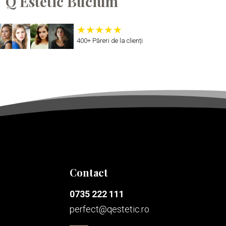
Q Estetic Bucium
400+ Păreri de la clienți
Contact
0735 222 111
perfect@qestetic.ro