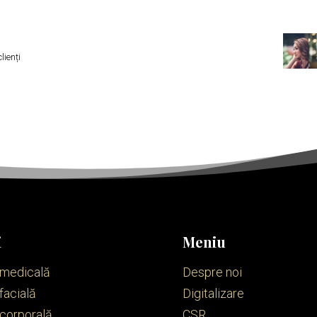
lienți
i
Meniu
 medicală
Despre noi
facială
Digitalizare
 corporală
CSR