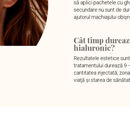
să aplici pachetele cu g
secundare nu sunt de dura
ajutorul machiajului obișnu
Cât timp durează
hialuronic?
Rezultatele estetice sunt
tratamentului durează 9 – 
cantitatea injectată, zona 
viaţă şi starea de sănătat