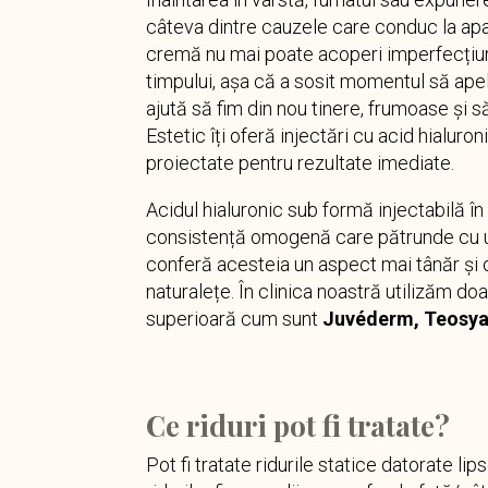
câteva dintre cauzele care conduc la apari
cremă nu mai poate acoperi imperfecțiun
timpului, așa că a sosit momentul să ap
ajută să fim din nou tinere, frumoase și s
Estetic îți oferă injectări cu acid hialuro
proiectate pentru rezultate imediate.
Acidul hialuronic sub formă injectabilă în 
consistență omogenă care pătrunde cu ușu
conferă acesteia un aspect mai tânăr și 
naturalețe. În clinica noastră utilizăm do
superioară cum sunt
Juvéderm, Teosyal
Ce riduri pot fi tratate?
Pot fi tratate ridurile statice datorate l