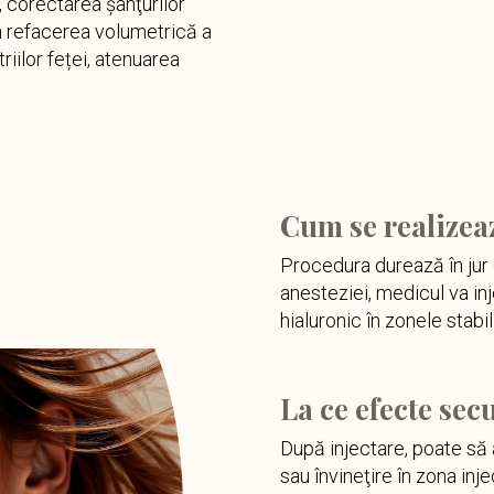
t, corectarea şanţurilor
 în refacerea volumetrică a
iilor feței, atenuarea
Cum se realizea
Procedura durează în jur
anesteziei, medicul va in
hialuronic în zonele stabili
La ce efecte sec
După injectare, poate să 
sau învineţire în zona inj