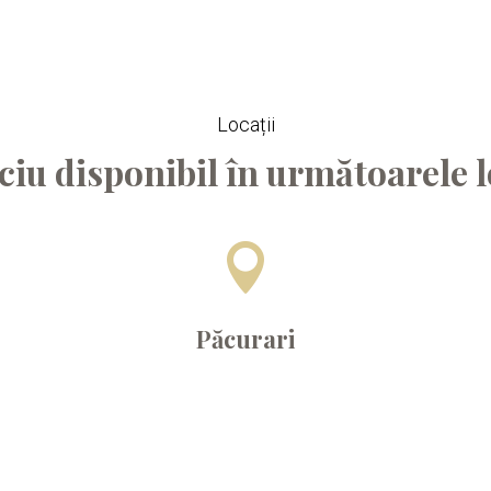
Locații
ciu disponibil în următoarele l

Păcurari