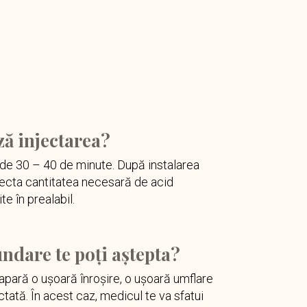
ză injectarea?
 de 30 – 40 de minute. După instalarea
jecta cantitatea necesară de acid
te în prealabil.
undare te poți aștepta?
apară o uşoară înroşire, o uşoară umflare
ectată. În acest caz, medicul te va sfatui