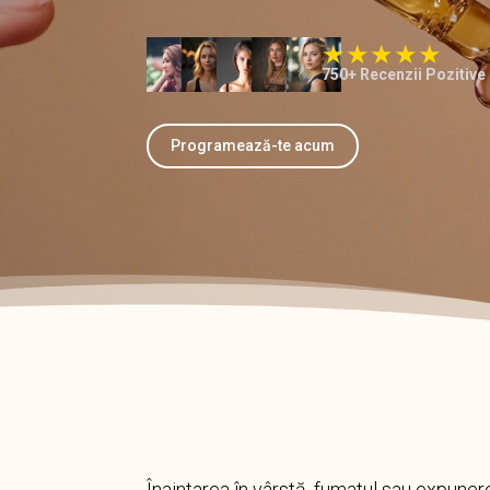
750+ Recenzii Pozitive
Programează-te acum
Înaintarea în vârstă, fumatul sau expuner