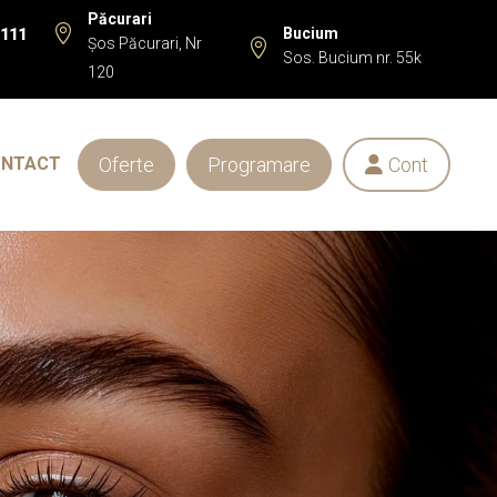
Păcurari

Bucium
 111
Șos Păcurari, Nr

Sos. Bucium nr. 55k
120
Oferte
Programare
Cont
ONTACT
