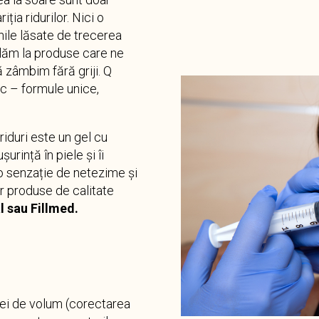
ția ridurilor. Nici o
ile lăsate de trecerea
elăm la produse care ne
ă zâmbim fără griji. Q
nic – formule unice,
riduri este un gel cu
rință în piele și îi
o senzație de netezime și
ar produse de calitate
 sau Fillmed.
ipsei de volum (corectarea