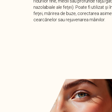
ridurilor fine, medii sau profunde faţă/gâ
nazolabiale ale feţei). Poate fi utilizat şi
feţei, mărirea de buze, corectarea asimetr
cearcănelor sau rejuvenarea mâinilor.