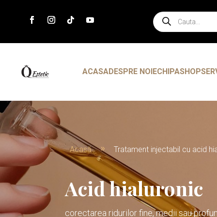
Products
search
ACASA
DESPRE NOI
ECHIPA
SHOP
SER
Acasă
Tratament injectabil cu acid hi
9
Acid hialuronic
corectarea ridurilor fine, medii sau prof