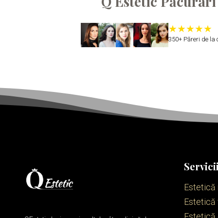
Q Estetic Păcurari
350+ Păreri de la c
Servici
Estetică
Estetică 
Estetică