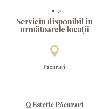
Locații
Serviciu disponibil în
următoarele locații

Păcurari
Q Estetic Păcurari