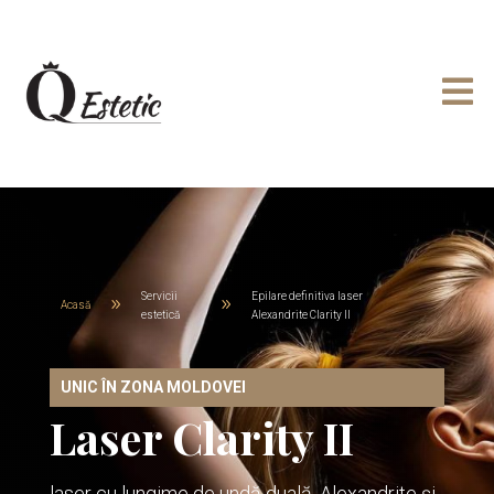

Servicii
Epilare definitiva laser
9
9
Acasă
estetică
Alexandrite Clarity II
UNIC ÎN ZONA MOLDOVEI
Laser Clarity II
laser cu lungime de undă duală, Alexandrite și