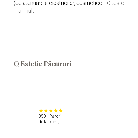
(de atenuare a cicatricilor, cosmetice…
Citește
:
mai mult
Gala
Atipic
Beauty
Q Estetic Păcurari
350+ Păreri
de la clienți