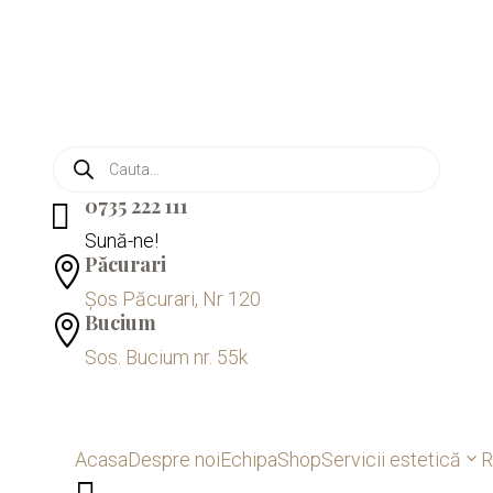
Products
search
0735 222 111

Sună-ne!
Păcurari

Șos Păcurari, Nr 120
Bucium

Sos. Bucium nr. 55k
Acasa
Despre noi
Echipa
Shop
Servicii estetică
R
