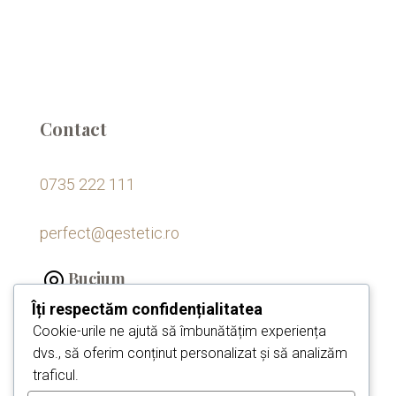
Contact
0735 222 111
perfect@qestetic.ro
Bucium

Sos. Bucium nr. 55k
Îți respectăm confidențialitatea
Cookie-urile ne ajută să îmbunătățim experiența
Păcurari

dvs., să oferim conținut personalizat și să analizăm
traficul.
Șos Păcurari, Nr 120