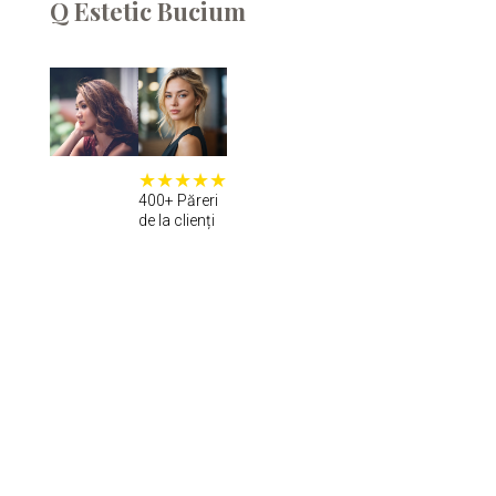
Q Estetic Bucium
400+ Păreri
de la clienți