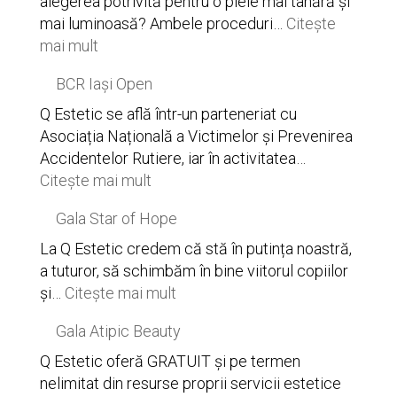
alegerea potrivită pentru o piele mai tânără și
secretul
mai luminoasă? Ambele proceduri…
Citește
unui
:
mai mult
ten
EndyMed
BCR Iași Open
impecabil
Intensif
la
vs.
Q Estetic se află într-un parteneriat cu
Q
Morpheus8
Asociația Națională a Victimelor și Prevenirea
Estetic
Accidentelor Rutiere, iar în activitatea…
:
Citește mai mult
BCR
Gala Star of Hope
Iași
Open
La Q Estetic credem că stă în putința noastră,
a tuturor, să schimbăm în bine viitorul copiilor
:
și…
Citește mai mult
Gala
Gala Atipic Beauty
Star
of
Q Estetic oferă GRATUIT și pe termen
Hope
nelimitat din resurse proprii servicii estetice