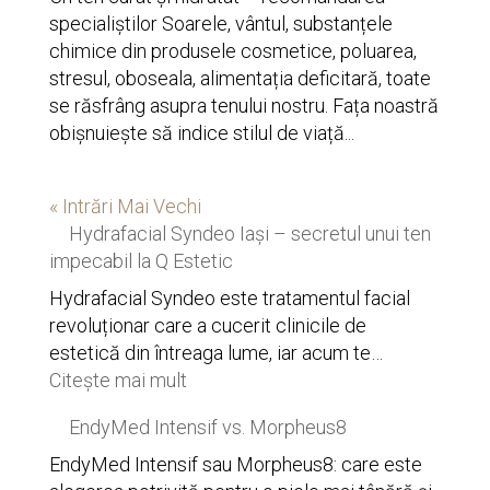
specialiștilor Soarele, vântul, substanțele
chimice din produsele cosmetice, poluarea,
stresul, oboseala, alimentația deficitară, toate
se răsfrâng asupra tenului nostru. Fața noastră
obișnuiește să indice stilul de viață...
« Intrări Mai Vechi
Hydrafacial Syndeo Iași – secretul unui ten
impecabil la Q Estetic
Hydrafacial Syndeo este tratamentul facial
revoluționar care a cucerit clinicile de
estetică din întreaga lume, iar acum te…
:
Citește mai mult
Hydrafacial
EndyMed Intensif vs. Morpheus8
Syndeo
Iași
EndyMed Intensif sau Morpheus8: care este
–