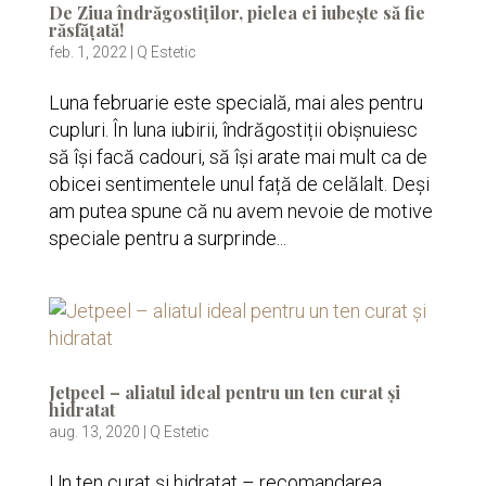
De Ziua îndrăgostiților, pielea ei iubește să fie
răsfățată!
feb. 1, 2022
|
Q Estetic
Luna februarie este specială, mai ales pentru
cupluri. În luna iubirii, îndrăgostiții obișnuiesc
să își facă cadouri, să își arate mai mult ca de
obicei sentimentele unul față de celălalt. Deși
am putea spune că nu avem nevoie de motive
speciale pentru a surprinde...
Jetpeel – aliatul ideal pentru un ten curat și
hidratat
aug. 13, 2020
|
Q Estetic
Un ten curat și hidratat – recomandarea