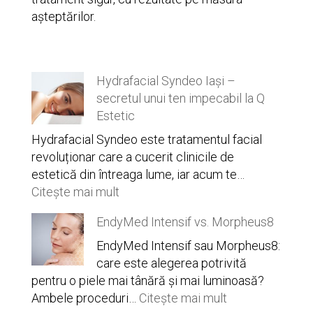
așteptărilor.
Hydrafacial Syndeo Iași –
secretul unui ten impecabil la Q
Estetic
Hydrafacial Syndeo este tratamentul facial
revoluționar care a cucerit clinicile de
estetică din întreaga lume, iar acum te…
:
Citește mai mult
Hydrafacial
EndyMed Intensif vs. Morpheus8
Syndeo
Iași
EndyMed Intensif sau Morpheus8:
–
care este alegerea potrivită
secretul
pentru o piele mai tânără și mai luminoasă?
unui
:
Ambele proceduri…
Citește mai mult