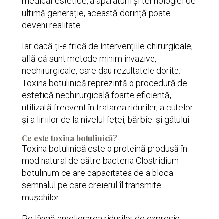
medical-estetice, a aparaturii și tehnologiei de
ultimă generație, această dorință poate
deveni realitate.
Iar dacă ți-e frică de intervențiile chirurgicale,
află că sunt metode minim invazive,
nechirurgicale, care dau rezultatele dorite.
Toxina botulinică reprezintă o procedură de
estetică nechirurgicală foarte eficientă,
utilizată frecvent în tratarea ridurilor, a cutelor
și a liniilor de la nivelul feței, bărbiei și gâtului.
Ce este toxina botulinică?
Toxina botulinică este o proteină produsă în
mod natural de către bacteria Clostridium
botulinum ce are capacitatea de a bloca
semnalul pe care creierul îl transmite
mușchilor.
Pe lângă ameliorarea ridurilor de expresie,