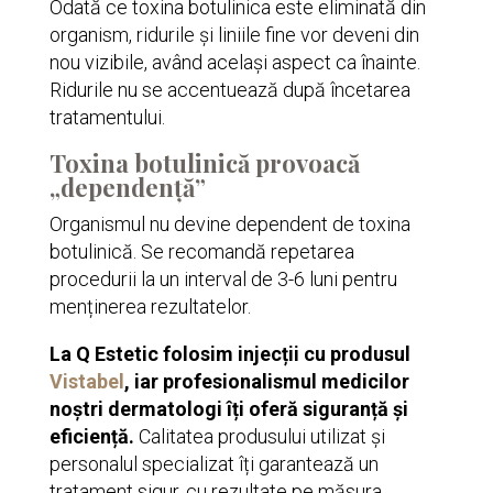
Odată ce toxina botulinica este eliminată din
organism, ridurile și liniile fine vor deveni din
nou vizibile, având același aspect ca înainte.
Ridurile nu se accentuează după încetarea
tratamentului.
Toxina botulinică provoacă
„dependență”
Organismul nu devine dependent de toxina
botulinică. Se recomandă repetarea
procedurii la un interval de 3-6 luni pentru
menținerea rezultatelor.
La Q Estetic folosim injecții cu produsul
Vistabel
, iar profesionalismul medicilor
noștri dermatologi îți oferă siguranță și
eficiență.
Calitatea produsului utilizat și
personalul specializat îți garantează un
tratament sigur, cu rezultate pe măsura