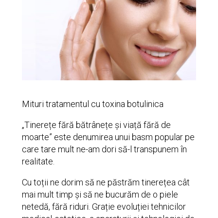
Mituri tratamentul cu toxina botulinica
„Tinerețe fără bătrânețe și viață fără de
moarte” este denumirea unui basm popular pe
care tare mult ne-am dori să-l transpunem în
realitate.
Cu toții ne dorim să ne păstrăm tinerețea cât
mai mult timp și să ne bucurăm de o piele
netedă, fără riduri. Grație evoluției tehnicilor