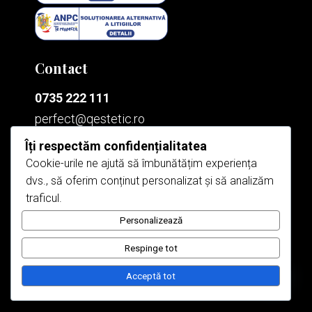
Contact
0735 222 111
perfect@qestetic.ro
Îți respectăm confidențialitatea
Cookie-urile ne ajută să îmbunătățim experiența
Bucium
dvs., să oferim conținut personalizat și să analizăm

Sos. Bucium nr. 55k
traficul.
Personalizează
Păcurari

Șos Păcurari, Nr 120
Respinge tot
Acceptă tot
Contact
Open cha