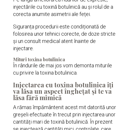
injectările cu toxină botulinică au și rolul de a
corecta anumite asimetrii ale feței.
Siguranța procedurii este condiționată de
folosirea unor tehnici corecte, de doze stricte
și un consult medical atent înainte de
injectare.
Mituri toxina botulinica
În rândurile de mai jos vom demonta miturile
cu privire la toxina botulinica.
Injectarea cu toxina botulinica îți
va lăsa un aspect înghețat și te va
lăsa fără mimică
A rămas împământenit acest mit datorită unor
greșeli efectuate în trecut prin injectarea unor
cantități mari de toxină botulinică. În prezent
se injectează cantități mici, controlate, care