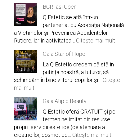
ten
EndyMed
BCR Iași Open
impecabil
Intensif
la
vs.
Q Estetic se află într-un
Q
Morpheus8
parteneriat cu Asociația Națională
Estetic
a Victimelor și Prevenirea Accidentelor
:
Rutiere, iar în activitatea…
Citește mai mult
BCR
Gala Star of Hope
Iași
Open
La Q Estetic credem că stă în
putința noastră, a tuturor, să
schimbăm în bine viitorul copiilor și…
Citește
:
mai mult
Gala
Gala Atipic Beauty
Star
of
Q Estetic oferă GRATUIT și pe
Hope
termen nelimitat din resurse
proprii servicii estetice (de atenuare a
:
cicatricilor, cosmetice…
Citește mai mult