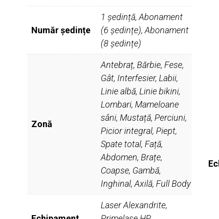
1 ședință, Abonament
Număr ședințe
(6 ședințe), Abonament
(8 ședințe)
Antebraț, Bărbie, Fese,
Gât, Interfesier, Labii,
Linie albă, Linie bikini,
Lombari, Mameloane
sâni, Mustață, Perciuni,
Zonă
Picior integral, Piept,
Spate total, Față,
Abdomen, Brațe,
Ec
Coapse, Gambă,
Inghinal, Axilă, Full Body
Laser Alexandrite,
Echipament
Primelase HR