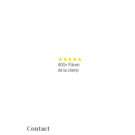
400+ Păreri
de la clienți
Contact