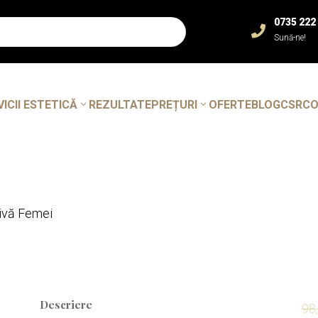
0735 222

Sună-ne!
VICII ESTETICĂ
REZULTATE
PREȚURI
OFERTE
BLOG
CSR
C
tivă Femei
Descriere
98