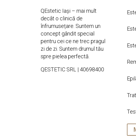
QEstetic Iași – mai mult
Est
decât o clinică de
înfrumusețare. Suntem un
Est
concept gândit special
pentru cei ce ne trec pragul
Est
zi de zi. Suntem drumul tău
spre pielea perfectă.
Rem
QESTETIC SRL | 40698400
Epil
Tra
Tes