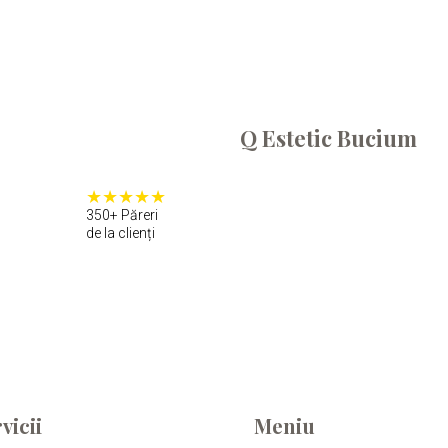
Q Estetic Bucium
350+ Păreri
de la clienți
vicii
Meniu