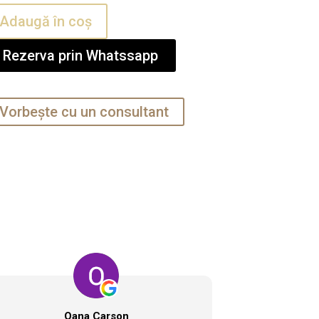
titate
Adaugă în coș
lare
initivă
Rezerva prin Whatssapp
mei
Vorbește cu un consultant
Oana Carson
Ili