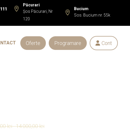
Păcurari

Bucium
 111
Șos Păcurari, Nr

Sos. Bucium nr. 55k
120
Oferte
Programare
Cont
ONTACT

,00
lei
-
14.000,00
lei