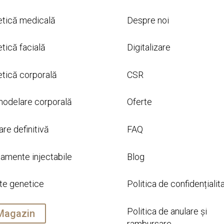
etică medicală
Despre noi
etică facială
Digitalizare
etică corporală
CSR
odelare corporală
Oferte
are definitivă
FAQ
tamente injectabile
Blog
te genetice
Politica de confidențialit
Politica de anulare și
Magazin
rambursare