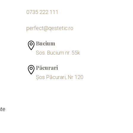
0735 222 111
perfect@qestetic.ro
Bucium

Sos. Bucium nr. 55k
Păcurari

Șos Păcurari, Nr 120
ate