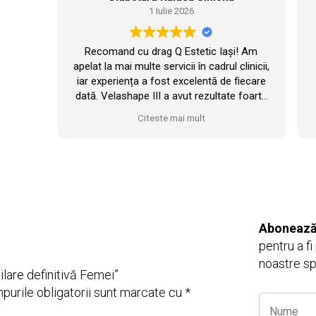
1 Iulie 2026
Recomand cu drag Q Estetic Iași! Am
apelat la mai multe servicii în cadrul clinicii,
iar experiența a fost excelentă de fiecare
dată. Velashape III a avut rezultate foarte
bune în cazul meu și sunt foarte
Citeste mai mult
mulțumită.
Personalul este profesionist, atent și
foarte amabil, iar clinica este modernă,
foarte frumos amenajată și dotată cu
aparatură performantă. M-am simțit mereu
pe mâini bune. Cu siguranță voi reveni!
Abonează-
pentru a fi
noastre sp
pilare definitivă Femei”
purile obligatorii sunt marcate cu
*