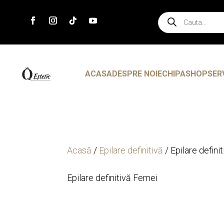
Products
search
ACASA
DESPRE NOI
ECHIPA
SHOP
SER
Acasă
/
Epilare definitivă
/ Epilare defini
Epilare definitivă Femei