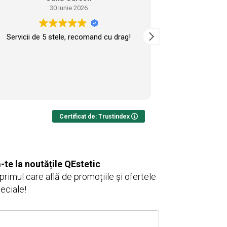
30 Iunie 2026
2
Servicii de 5 stele, recomand cu drag!
Vin de mult tim
cu
Certificat de: Trustindex
te la noutățile QEstetic
 primul care află de promoțiile și ofertele
eciale!