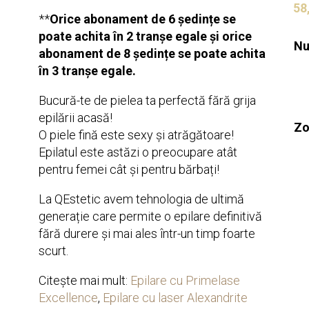
58
**
Orice abonament de 6 ședințe se
poate achita în 2 tranșe egale și orice
Nu
abonament de 8 ședințe se poate achita
în 3 tranșe egale.
Bucură-te de pielea ta perfectă fără grija
epilării acasă!
Zo
O piele fină este sexy și atrăgătoare!
Epilatul este astăzi o preocupare atât
pentru femei cât și pentru bărbați!
La QEstetic avem tehnologia de ultimă
generație care permite o epilare definitivă
fără durere și mai ales într-un timp foarte
scurt.
Citește mai mult:
Epilare cu Primelase
Excellence
,
Epilare cu laser Alexandrite