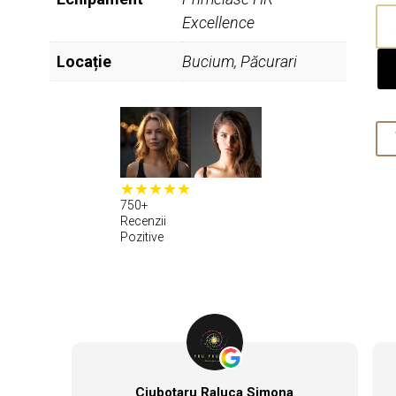
Can
Excellence
Epi
def
Locație
Bucium, Păcurari
Fe
750+
Recenzii
Pozitive
Ciubotaru Raluca Simona