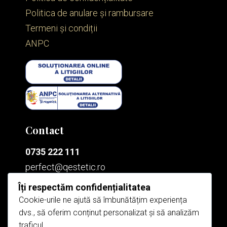
Politica de anulare și rambursare
Termeni și condiții
ANPC
Contact
0735 222 111
perfect@qestetic.ro
Îți respectăm confidențialitatea
Cookie-urile ne ajută să îmbunătățim experiența
Bucium
dvs., să oferim conținut personalizat și să analizăm

Sos. Bucium nr. 55k
traficul.