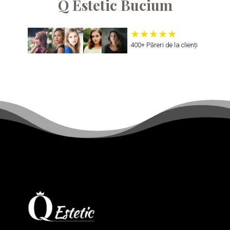
Q Estetic Bucium
400+ Păreri de la clienți