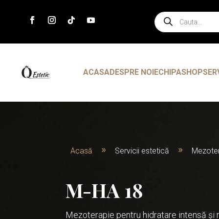
Products
search
ACASA
DESPRE NOI
ECHIPA
SHOP
SER
Acasă
Servicii estetică
Mezoter
9
9
M-HA 18
Mezoterapie pentru hidratare intensă și n