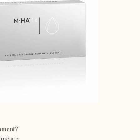
tament?
i ridurile