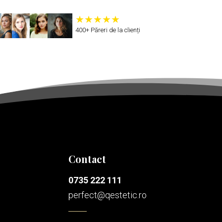
400+ Păreri de la clienți
Contact
0735 222 111
perfect@qestetic.ro