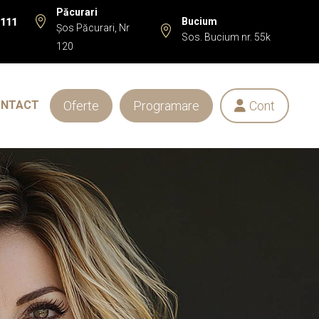
Păcurari

Bucium
 111
Șos Păcurari, Nr

Sos. Bucium nr. 55k
120
Oferte
Programare
Cont
ONTACT
