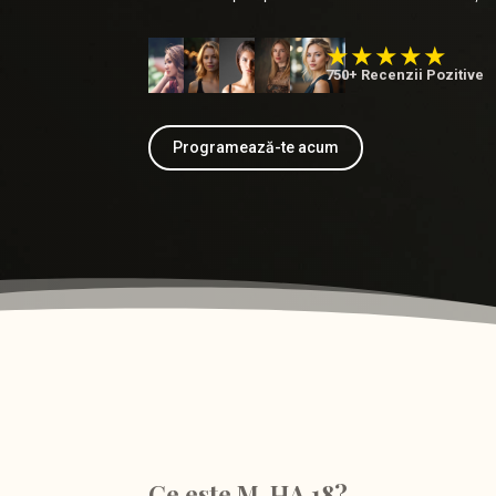
750+ Recenzii Pozitive
Programează-te acum
Ce este M-HA 18?