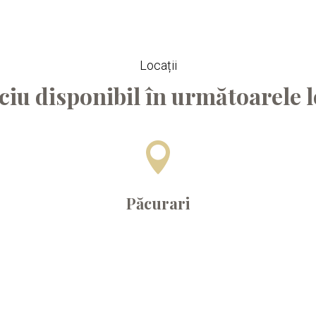
Locații
ciu disponibil în următoarele l

Păcurari