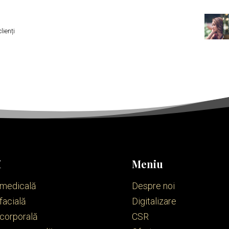
lienți
i
Meniu
 medicală
Despre noi
facială
Digitalizare
 corporală
CSR