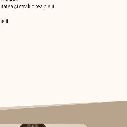
atea și strălucirea pielii
elii.