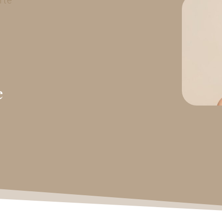
rte
e