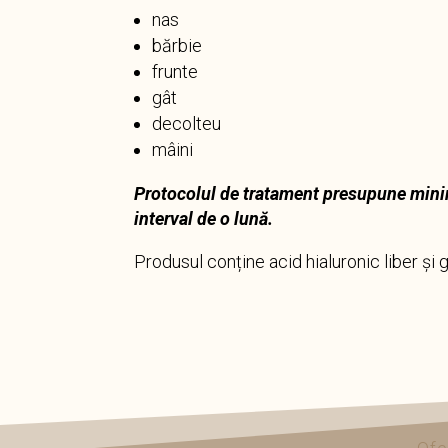
nas
bărbie
frunte
gât
decolteu
mâini
Protocolul de tratament presupune minim
interval de o lună.
Produsul conține acid hialuronic liber și g