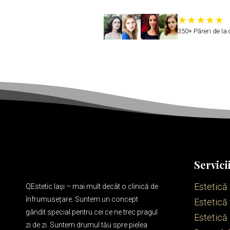
350+ Păreri de la c
Servici
Estetică
QEstetic Iași – mai mult decât o clinică de
înfrumusețare. Suntem un concept
Estetică 
gândit special pentru cei ce ne trec pragul
Estetică
zi de zi. Suntem drumul tău spre pielea