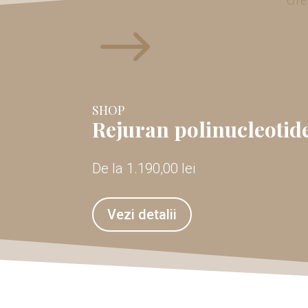
Ofe
$
SHOP
Rejuran polinucleotid
De la
1.190,00
lei
Vezi detalii