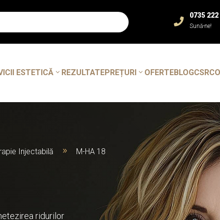
0735 222

Sună-ne!
VICII ESTETICĂ
REZULTATE
PREȚURI
OFERTE
BLOG
CSR
C
apie Injectabilă
M-HA 18
9
etezirea ridurilor