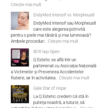
:
Citește mai mult
Hydrafacial
EndyMed Intensif vs. Morpheus8
Syndeo
Iași
EndyMed Intensif sau Morpheus8:
–
care este alegerea potrivită
secretul
pentru o piele mai tânără și mai luminoasă?
unui
:
Ambele proceduri…
Citește mai mult
ten
EndyMed
BCR Iași Open
impecabil
Intensif
la
vs.
Q Estetic se află într-un
Q
Morpheus8
parteneriat cu Asociația Națională
Estetic
a Victimelor și Prevenirea Accidentelor
:
Rutiere, iar în activitatea…
Citește mai mult
BCR
Gala Star of Hope
Iași
Open
La Q Estetic credem că stă în
putința noastră, a tuturor, să