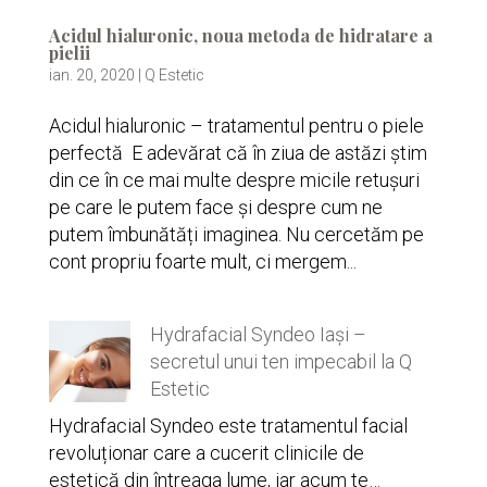
Acidul hialuronic, noua metoda de hidratare a
pielii
ian. 20, 2020
|
Q Estetic
Acidul hialuronic – tratamentul pentru o piele
perfectă E adevărat că în ziua de astăzi știm
din ce în ce mai multe despre micile retușuri
pe care le putem face și despre cum ne
putem îmbunătăți imaginea. Nu cercetăm pe
cont propriu foarte mult, ci mergem...
Hydrafacial Syndeo Iași –
secretul unui ten impecabil la Q
Estetic
Hydrafacial Syndeo este tratamentul facial
revoluționar care a cucerit clinicile de
estetică din întreaga lume, iar acum te…