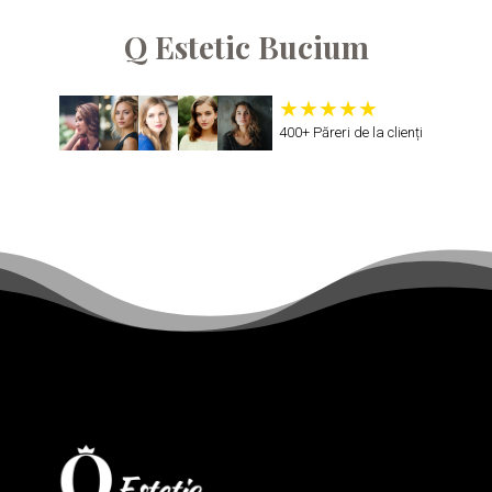
Q Estetic Bucium
400+ Păreri de la clienți