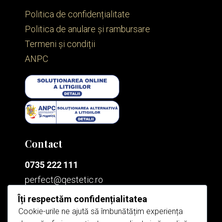
Politica de confidențialitate
Politica de anulare și rambursare
Termeni și condiții
ANPC
Contact
0735 222 111
perfect@qestetic.ro
Îți respectăm confidențialitatea
Cookie-urile ne ajută să îmbunătățim experiența
Bucium