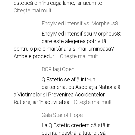
estetică din întreaga lume, iar acum te…
:
Citește mai mult
Hydrafacial
EndyMed Intensif vs. Morpheus8
Syndeo
Iași
EndyMed Intensif sau Morpheus8:
–
care este alegerea potrivită
secretul
pentru o piele mai tânără și mai luminoasă?
unui
:
Ambele proceduri…
Citește mai mult
ten
EndyMed
BCR Iași Open
impecabil
Intensif
la
vs.
Q Estetic se află într-un
Q
Morpheus8
parteneriat cu Asociația Națională
Estetic
a Victimelor și Prevenirea Accidentelor
:
Rutiere, iar în activitatea…
Citește mai mult
BCR
Gala Star of Hope
Iași
Open
La Q Estetic credem că stă în
putința noastră, a tuturor, să