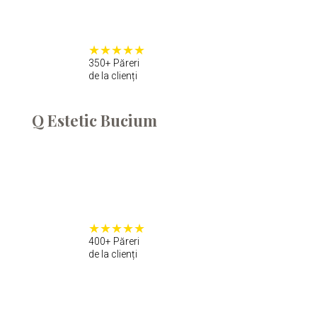
350+ Păreri
de la clienți
Q Estetic Bucium
400+ Păreri
de la clienți