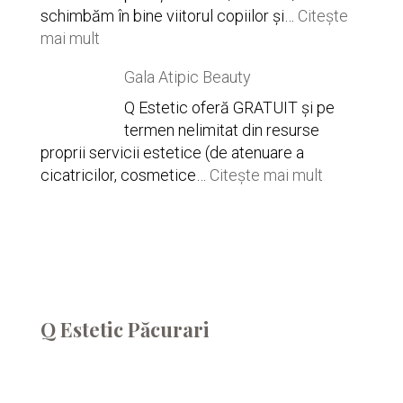
schimbăm în bine viitorul copiilor și…
Citește
:
mai mult
Gala
Gala Atipic Beauty
Star
of
Q Estetic oferă GRATUIT și pe
Hope
termen nelimitat din resurse
proprii servicii estetice (de atenuare a
:
cicatricilor, cosmetice…
Citește mai mult
Gala
Atipic
Beauty
Q Estetic Păcurari