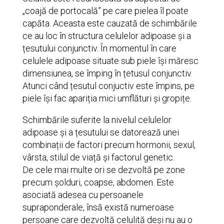
„coajă de portocală” pe care pielea îl poate
capăta. Aceasta este cauzată de schimbările
ce au loc în structura celulelor adipoase și a
țesutului conjunctiv. În momentul în care
celulele adipoase situate sub piele își măresc
dimensiunea, se împing în țetusul conjunctiv.
Atunci când țesutul conjuctiv este împins, pe
piele își fac apariția mici umflături și gropițe.
Schimbările suferite la nivelul celulelor
adipoase și a țesutului se datorează unei
combinații de factori precum hormonii, sexul,
vârsta, stilul de viață și factorul genetic.
De cele mai multe ori se dezvoltă pe zone
precum șolduri, coapse, abdomen. Este
asociată adesea cu persoanele
supraponderale, însă există numeroase
persoane care dezvoltă celulită deși nu au o