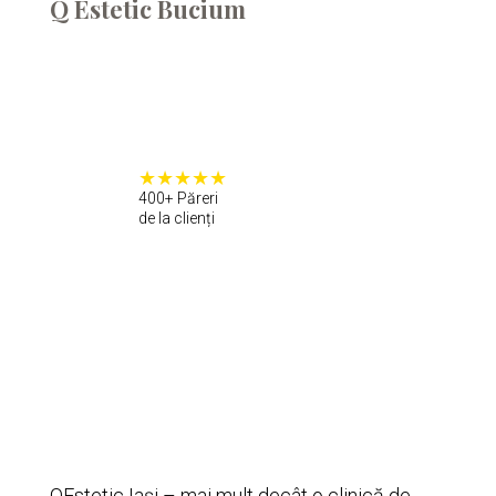
Q Estetic Bucium
400+ Păreri
de la clienți
QEstetic Iași – mai mult decât o clinică de