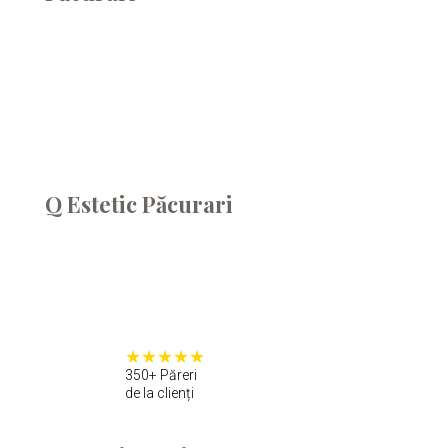
Q Estetic Păcurari
350+ Păreri
de la clienți