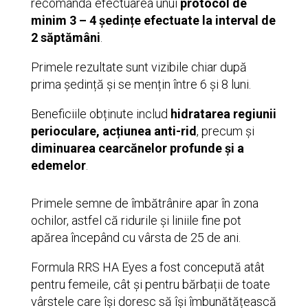
recomandă efectuarea unui
protocol de
minim 3 – 4 ședințe efectuate la interval de
2 săptămâni
.
Primele rezultate sunt vizibile chiar după
prima ședință și se mențin între 6 și 8 luni.
Beneficiile obținute includ
hidratarea regiunii
perioculare, acțiunea anti-rid
, precum și
diminuarea cearcănelor profunde și a
edemelor
.
Primele semne de îmbătrânire apar în zona
ochilor, astfel că ridurile și liniile fine pot
apărea începând cu vârsta de 25 de ani.
Formula RRS HA Eyes a fost concepută atât
pentru femeile, cât și pentru bărbații de toate
vârstele care își doresc să își îmbunătățească