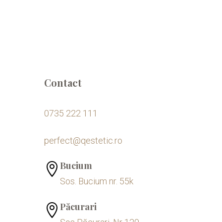
Contact
0735 222 111
perfect@qestetic.ro
Bucium

Sos. Bucium nr. 55k
Păcurari
