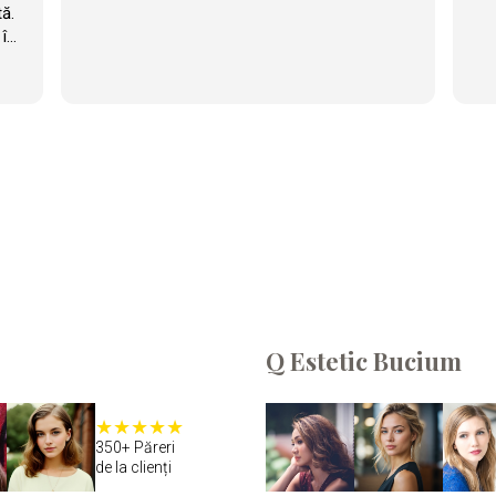
tă.
 în
rte
ă
ni
Q Estetic Bucium
350+ Păreri
de la clienți