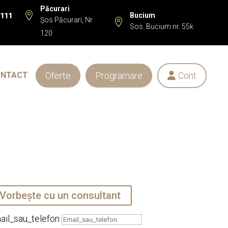
Păcurari

Bucium
 111
Șos Păcurari, Nr

Sos. Bucium nr. 55k
120
Oferte
Programare
Cont
ONTACT

Vorbește cu un consultant
ail_sau_telefon