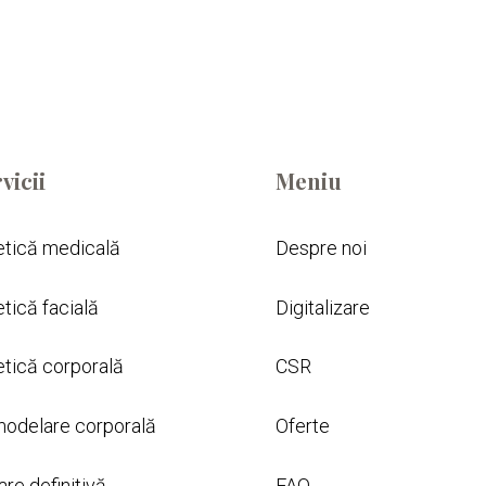
vicii
Meniu
etică medicală
Despre noi
etică facială
Digitalizare
etică corporală
CSR
odelare corporală
Oferte
are definitivă
FAQ