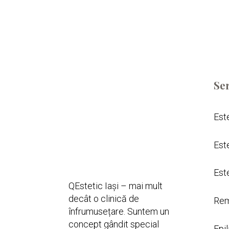
Ser
Est
Est
Est
QEstetic Iași – mai mult
decât o clinică de
Rem
înfrumusețare. Suntem un
concept gândit special
Epil