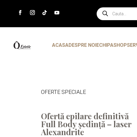
Products
search
ACASA
DESPRE NOI
ECHIPA
SHOP
SER
OFERTE SPECIALE
Ofertă epilare definitivă
Full Body ședință – laser
Alexandrite