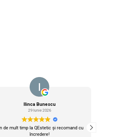
Ilinca Bunescu
Isa
29 Iunie 2026
n de mult timp la QEstetic și recomand cu
Recomand 
încredere!
Profesioniști