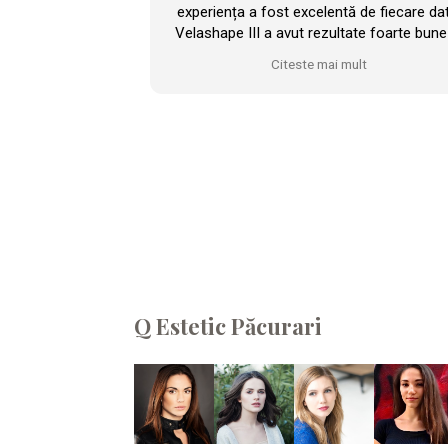
experiența a fost excelentă de fiecare da
Velashape III a avut rezultate foarte bune
cazul meu și sunt foarte mulțumită.
Citeste mai mult
Personalul este profesionist, atent și foa
amabil, iar clinica este modernă, foarte
frumos amenajată și dotată cu aparatur
performantă. M-am simțit mereu pe mâi
bune. Cu siguranță voi reveni!
Q Estetic Păcurari