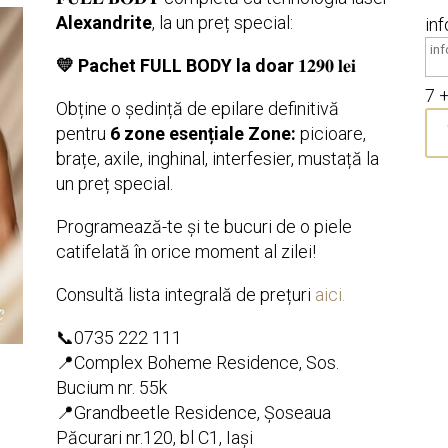
Alexandrite
, la un preț special:
in
💛 Pachet FULL BODY la doar
𝟏𝟐𝟗𝟎 𝐥𝐞𝐢
7 
Obține o ședință de epilare definitivă
pentru
6 zone esențiale
Zone:
picioare,
brațe, axile, inghinal, interfesier, mustață la
un preț special.
Programează-te și te bucuri de o piele
catifelată în orice moment al zilei!
Consultă lista integrală de prețuri
aici.
📞0735 222 111
📍Complex Boheme Residence, Sos.
Bucium nr. 55k
📍Grandbeetle Residence, Șoseaua
Păcurari nr.120, bl C1, Iași