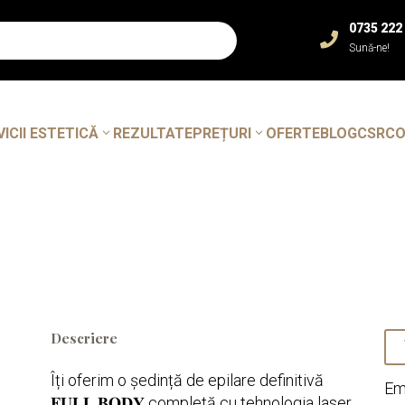
0735 222

Sună-ne!
VICII ESTETICĂ
REZULTATE
PREȚURI
OFERTE
BLOG
CSR
C
Descriere
Îți oferim o ședință de epilare definitivă
Em
𝐅𝐔𝐋𝐋 𝐁𝐎𝐃𝐘 completă cu tehnologia laser